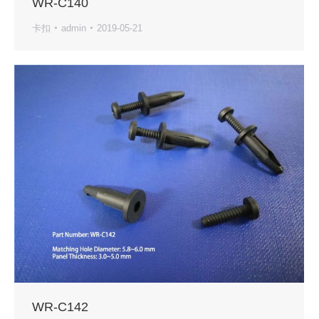
WR-C140
卡扣
admin
2019-05-21
WR-C142