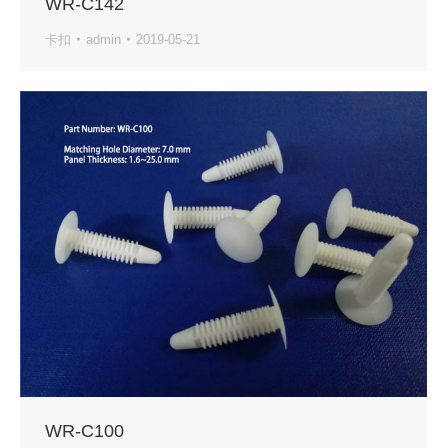
WR-C142
卡扣
admin
2019-05-21
WR-C100