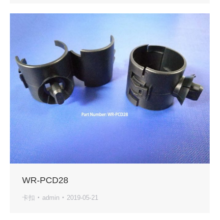
WR-PCD28
卡扣
admin
2019-05-21