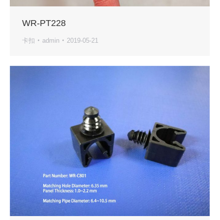
WR-PT228
卡扣
admin
2019-05-21