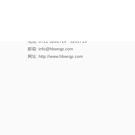
随州市万瑞汽车配件有限公司
地址: 湖北省随州市高新技术产业园季梁大道25号
电话: 0722 3261719 3281719
邮箱: info@hbwrqp.com
网址: http://www.hbwrqp.com