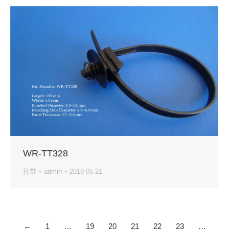
WR-TT328
扎带
admin
2019-05-21
←
1
…
19
20
21
22
23
…