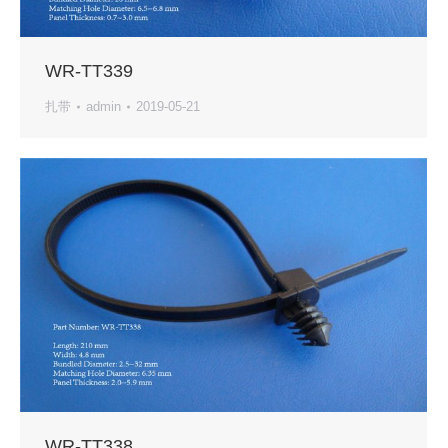
WR-TT339
扎带
admin
2019-05-21
WR-TT338