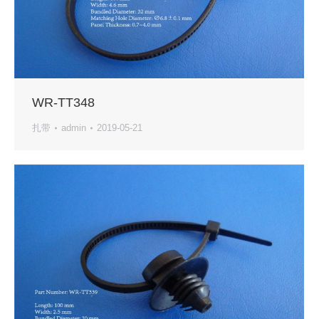
WR-TT348
扎带
admin
2019-05-21