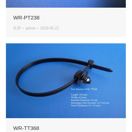
WR-PT238
扎带
admin
2019-05-21
WR-TT368