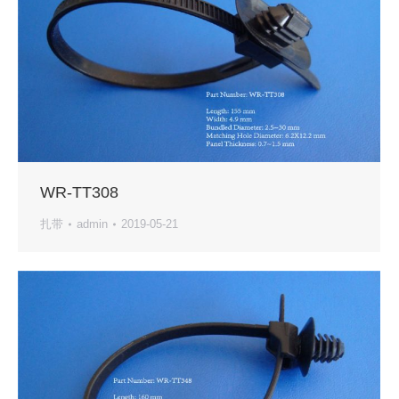
WR-TT308
扎带
admin
2019-05-21